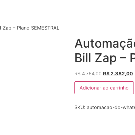
l Zap – Plano SEMESTRAL
Automaçã
Bill Zap 
R$
4.764,00
R$
2.382,00
Adicionar ao carrinho
SKU:
automacao-do-whats